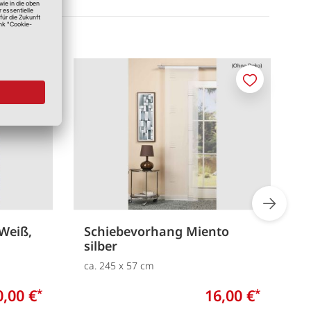
Merken
Merken
Weiß,
Schiebevorhang Miento
S
silber
S
ca. 245 x 57 cm
c
0,00 €
16,00 €
*
*