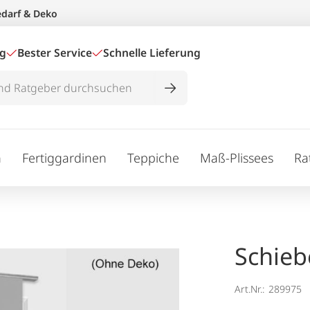
edarf & Deko
ig
Bester Service
Schnelle Lieferung
n
Fertiggardinen
Teppiche
Maß-Plissees
Ra
Schieb
Art.Nr.:
289975