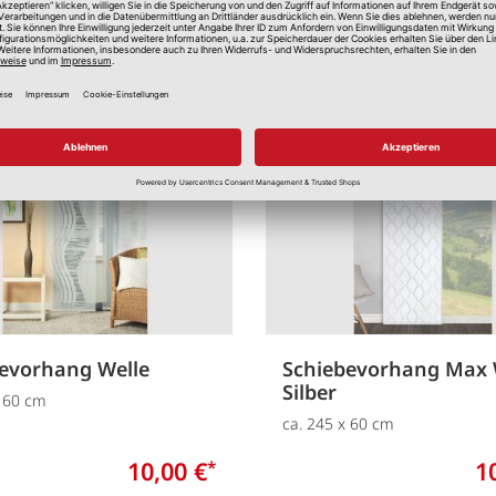
Merken
evorhang Welle
Schiebevorhang Max 
Silber
x 60 cm
ca. 245 x 60 cm
10,00 €
1
*