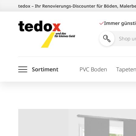
Zum
tedox – Ihr Renovierungs-Discounter für Böden, Malerb
Inhalt
springen
Immer günst
Shop
und
Ratgeber
Sortiment
PVC Boden
Tapete
durchsuchen