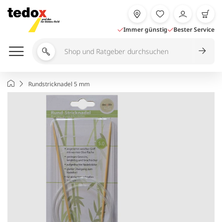
Zum
Inhalt
springen
Immer günstig
Bester Service
Shop
und
Ratgeber
Startseite
Rundstricknadel 5 mm
durchsuchen