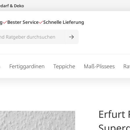
edarf & Deko
ig
Bester Service
Schnelle Lieferung
n
Fertiggardinen
Teppiche
Maß-Plissees
Ra
Erfurt
Super