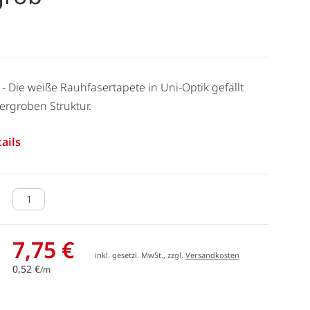
 - Die weiße Rauhfasertapete in Uni-Optik gefällt
ergroben Struktur.
ails
7,75 €
inkl. gesetzl. MwSt., zzgl.
Versandkosten
0,52 €
/m