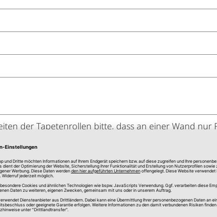
iten der Tapetenrollen bitte, dass an einer Wand nur
n es zu Farbunterschieden der einzelnen Bahnen ko
ol "gestürzt kleben", da dies je nach Anfertigung aufge