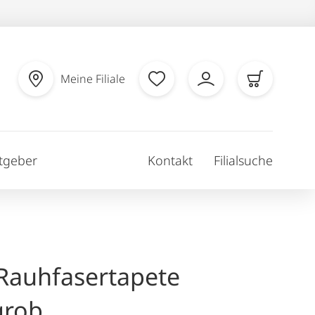
Meine Filiale
tgeber
Kontakt
Filialsuche
 Rauhfasertapete
grob