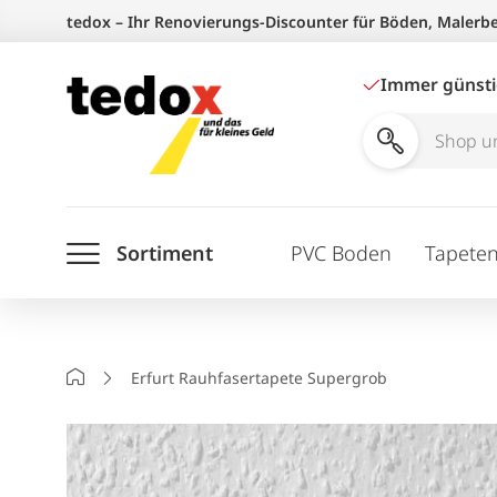
Zum
tedox – Ihr Renovierungs-Discounter für Böden, Malerb
Inhalt
springen
Immer günst
Shop
und
Ratgeber
Sortiment
PVC Boden
Tapete
durchsuchen
Startseite
Erfurt Rauhfasertapete Supergrob