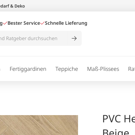
edarf & Deko
ig
Bester Service
Schnelle Lieferung
n
Fertiggardinen
Teppiche
Maß-Plissees
Ra
PVC He
Beige