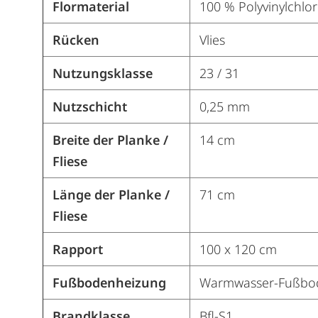
Flormaterial
100 % Polyvinylchlor
Rücken
Vlies
Nutzungsklasse
23 / 31
Nutzschicht
0,25 mm
Breite der Planke /
14 cm
Fliese
Länge der Planke /
71 cm
Fliese
Rapport
100 x 120 cm
Fußbodenheizung
Warmwasser-Fußbod
Brandklasse
Bfl-S1