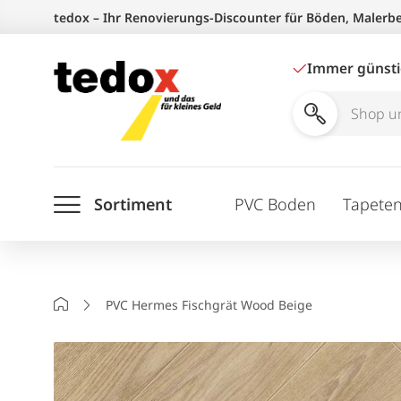
Zum
tedox – Ihr Renovierungs-Discounter für Böden, Malerb
Inhalt
springen
Immer günst
Shop
und
Ratgeber
Sortiment
PVC Boden
Tapete
durchsuchen
Startseite
PVC Hermes Fischgrät Wood Beige