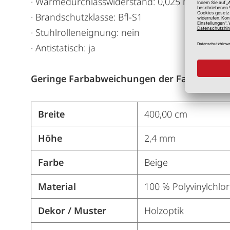
· Wärmedurchlasswiderstand: 0,025 m² K/W
· Brandschutzklasse: Bfl-S1
· Stuhlrolleneignung: nein
· Antistatisch: ja
Geringe Farbabweichungen der Farbmuster s
Breite
400,00 cm
Höhe
2,4 mm
Farbe
Beige
Material
100 % Polyvinylchlor
Dekor / Muster
Holzoptik