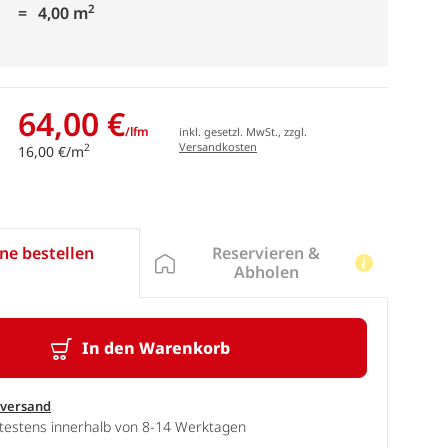
2
4,00 m
64,00 €
/lfm
inkl. gesetzl. MwSt., zzgl.
Versandkosten
2
16,00 €/m
Reservieren &
ne bestellen
Abholen
In den Warenkorb
sversand
ätestens innerhalb von 8-14 Werktagen