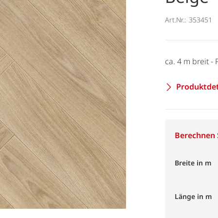
Art.Nr.:
353451
ca. 4 m breit 
Produktdet
Berechnen S
Breite in m
Länge in m