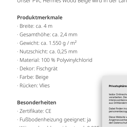
Unser PVC Hermes Wood Beige wird in der Länge 
Produktmerkmale
· Breite: ca. 4 m
· Gesamthöhe: ca. 2,4 mm
· Gewicht: ca. 1.550 g / m²
· Nutzschicht: ca. 0,25 mm
· Material: 100 % Polyvinylchlorid
· Dekor: Fischgrät
· Farbe: Beige
· Rücken: Vlies
Besonderheiten
· Zertifikate: CE
· Fußbodenheizung geeignet: ja