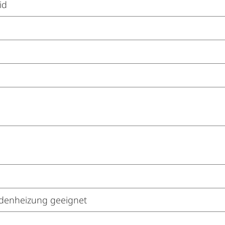
id
enheizung geeignet