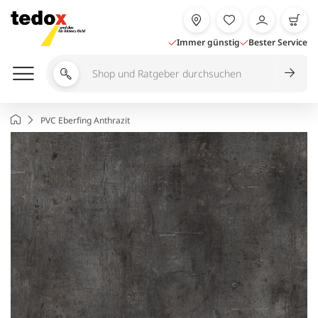
Zum
Inhalt
springen
Immer günstig
Bester Service
Shop
und
Ratgeber
Startseite
PVC Eberfing Anthrazit
durchsuchen