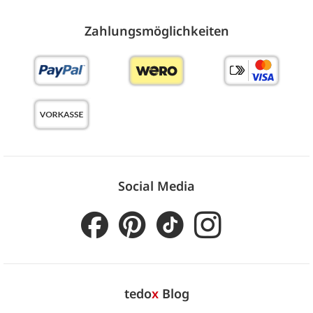
Zahlungs­möglich­keiten
Social Media
tedo
x
Blog