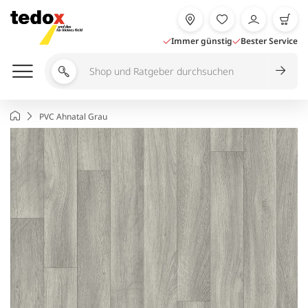
Zum
Inhalt
springen
Immer günstig
Bester Service
Shop
und
Ratgeber
Startseite
PVC Ahnatal Grau
durchsuchen