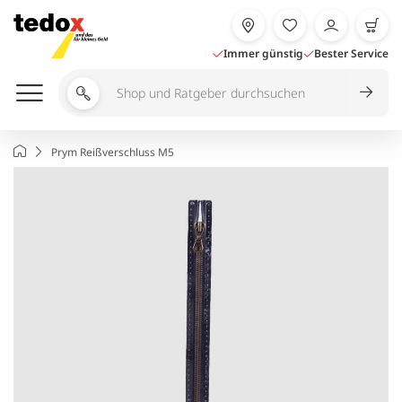
Zum
Inhalt
springen
Immer günstig
Bester Service
Shop
und
Ratgeber
Startseite
Prym Reißverschluss M5
durchsuchen