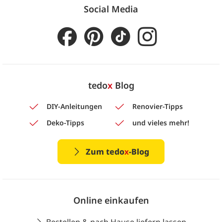
Social Media
tedo
x
Blog
DIY-Anleitungen
Renovier-Tipps
Deko-Tipps
und vieles mehr!
Zum tedo
x
-Blog
Online einkaufen