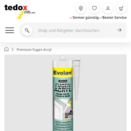
Zum
Inhalt
springen
Immer günstig
Bester Service
Shop
und
Ratgeber
Startseite
Premium Fugen Acryl
durchsuchen