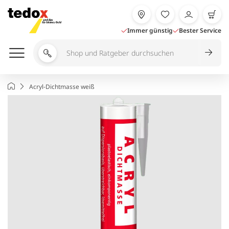
Zum
Inhalt
springen
Immer günstig
Bester Service
Shop
und
Ratgeber
Startseite
Acryl-Dichtmasse weiß
durchsuchen