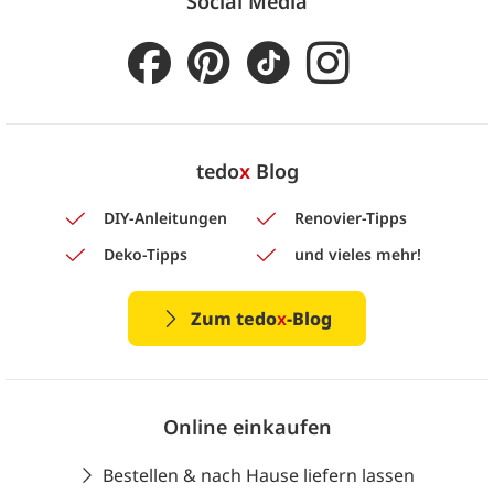
Social Media
tedo
x
Blog
DIY-Anleitungen
Renovier-Tipps
Deko-Tipps
und vieles mehr!
Zum tedo
x
-Blog
Online einkaufen
Bestellen & nach Hause liefern lassen