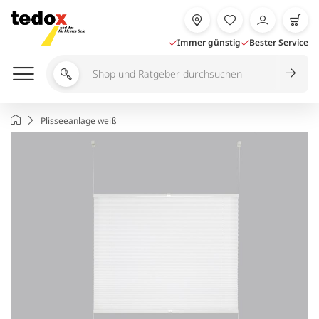
Zum
Inhalt
springen
Immer günstig
Bester Service
Shop
und
Ratgeber
Startseite
Plisseeanlage weiß
durchsuchen