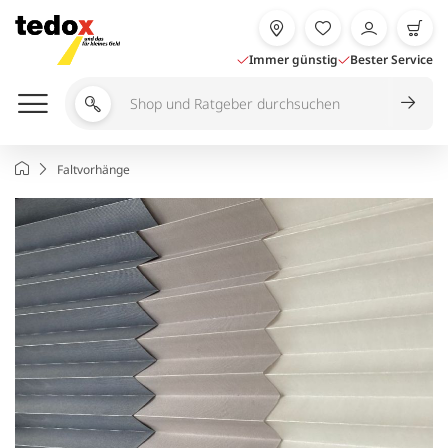
Zum
Inhalt
springen
Immer günstig
Bester Service
Shop
und
Ratgeber
Startseite
Faltvorhänge
durchsuchen