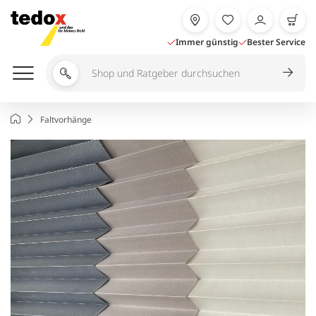
Zum
Inhalt
springen
Immer günstig
Bester Service
Shop
und
Ratgeber
Startseite
Faltvorhänge
durchsuchen