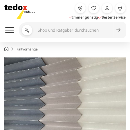
Zum
Inhalt
springen
Immer günstig
Bester Service
Shop
und
Ratgeber
Startseite
Faltvorhänge
durchsuchen