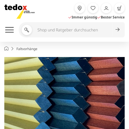
Zum
Inhalt
springen
Immer günstig
Bester Service
Shop
und
Ratgeber
Startseite
Faltvorhänge
durchsuchen