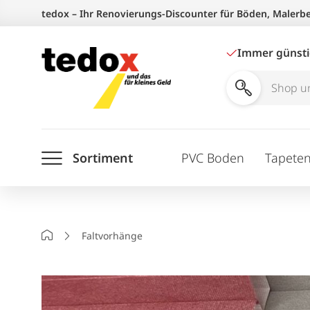
Zum
tedox – Ihr Renovierungs-Discounter für Böden, Malerb
Inhalt
springen
Immer günst
Shop
und
Ratgeber
Sortiment
PVC Boden
Tapete
durchsuchen
Startseite
Faltvorhänge