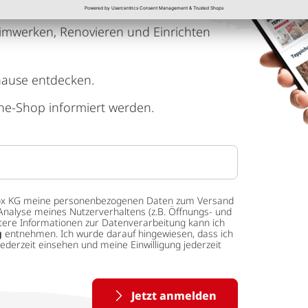
imwerken, Renovieren und Einrichten
hause entdecken.
ne-Shop informiert werden.
 tedox KG meine personenbezogenen Daten zum Versand
Analyse meines Nutzerverhaltens (z.B. Öffnungs- und
eitere Informationen zur Datenverarbeitung kann ich
g
entnehmen. Ich wurde darauf hingewiesen, dass ich
ederzeit einsehen und meine Einwilligung jederzeit
Jetzt anmelden