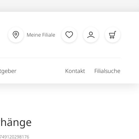
Meine Filiale
tgeber
Kontakt
Filialsuche
rhänge
1749120298176