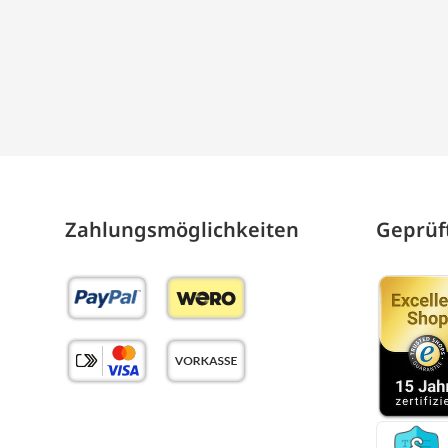
Zahlungs­möglich­keiten
Geprüft