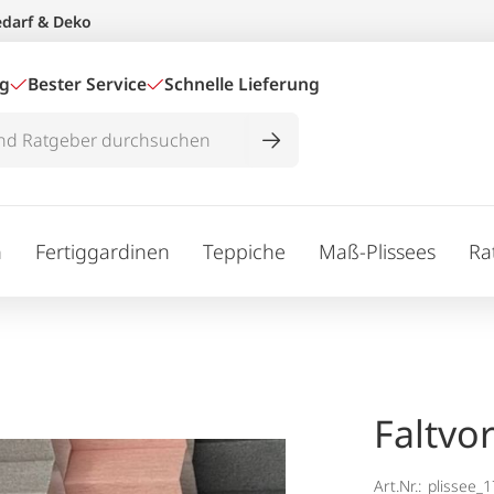
edarf & Deko
ig
Bester Service
Schnelle Lieferung
n
Fertiggardinen
Teppiche
Maß-Plissees
Ra
Faltvo
Art.Nr.:
plissee_