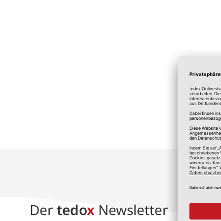
*A
Der
tedo
x
Newsletter