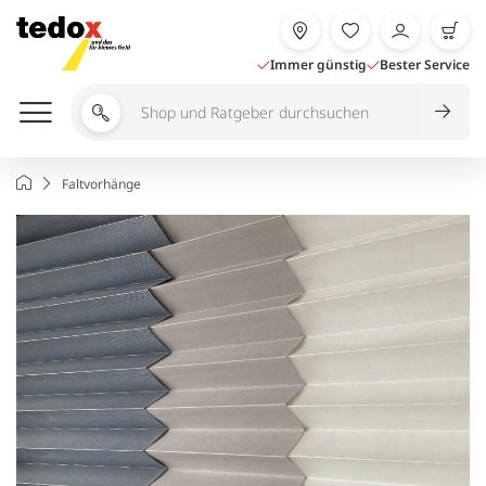
Zum
Inhalt
springen
Immer günstig
Bester Service
Shop
und
Ratgeber
Startseite
Faltvorhänge
durchsuchen