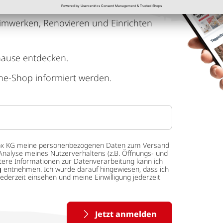
imwerken, Renovieren und Einrichten
hause entdecken.
ne-Shop informiert werden.
 tedox KG meine personenbezogenen Daten zum Versand
Analyse meines Nutzerverhaltens (z.B. Öffnungs- und
eitere Informationen zur Datenverarbeitung kann ich
g
entnehmen. Ich wurde darauf hingewiesen, dass ich
ederzeit einsehen und meine Einwilligung jederzeit
Jetzt anmelden