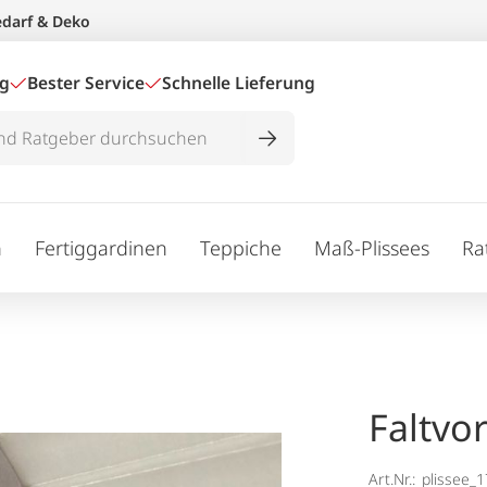
edarf & Deko
ig
Bester Service
Schnelle Lieferung
n
Fertiggardinen
Teppiche
Maß-Plissees
Ra
Faltvo
Art.Nr.:
plissee_