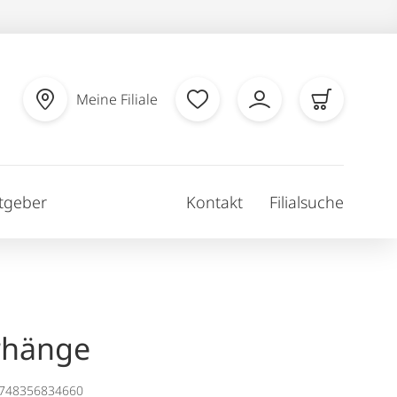
Meine Filiale
tgeber
Kontakt
Filialsuche
rhänge
1748356834660