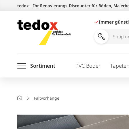
Zum
tedox – Ihr Renovierungs-Discounter für Böden, Malerb
Inhalt
springen
Immer günst
Shop
und
Ratgeber
Sortiment
PVC Boden
Tapete
durchsuchen
Startseite
Faltvorhänge