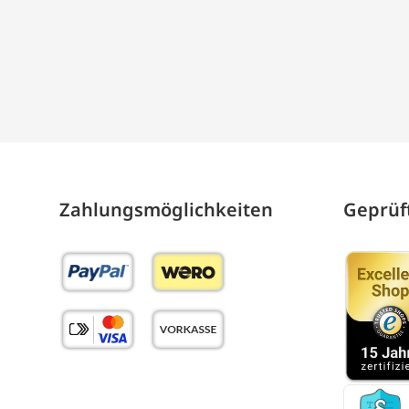
Zahlungs­möglich­keiten
Geprüft