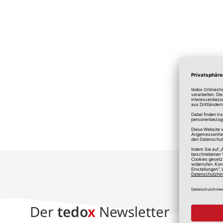
*A
Der
tedo
x
Newsletter