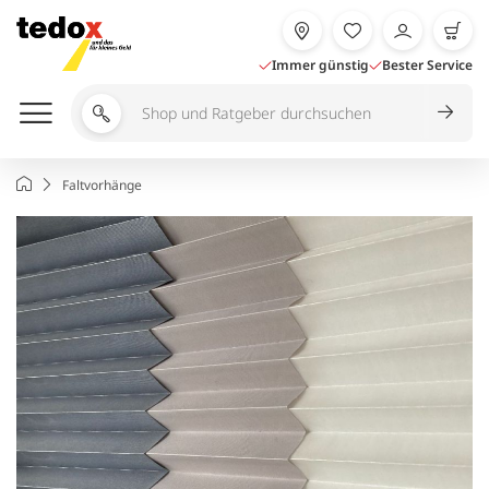
Zum
Inhalt
springen
Immer günstig
Bester Service
Shop
und
Ratgeber
Startseite
Faltvorhänge
durchsuchen