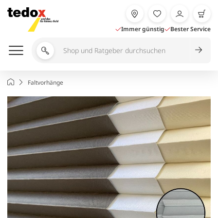
Zum
Inhalt
springen
Immer günstig
Bester Service
Shop
und
Ratgeber
Startseite
Faltvorhänge
durchsuchen