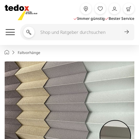
Zum
Inhalt
springen
Immer günstig
Bester Service
Shop
und
Ratgeber
Startseite
Faltvorhänge
durchsuchen