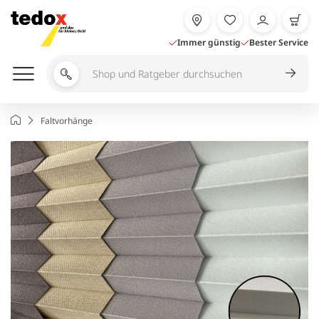
Zum
Inhalt
springen
Immer günstig
Bester Service
Shop
und
Ratgeber
Startseite
Faltvorhänge
durchsuchen