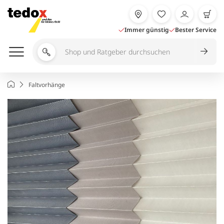
Zum
Inhalt
springen
Immer günstig
Bester Service
Shop
und
Ratgeber
Startseite
Faltvorhänge
durchsuchen