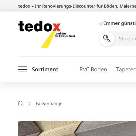
Zum
tedox – Ihr Renovierungs-Discounter für Böden, Malerb
Inhalt
springen
Immer günst
Shop
und
Ratgeber
Sortiment
PVC Boden
Tapete
durchsuchen
Startseite
Faltvorhänge