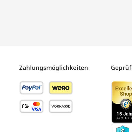
Zahlungs­möglich­keiten
Geprüft