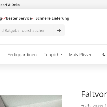
edarf & Deko
ig
Bester Service
Schnelle Lieferung
n
Fertiggardinen
Teppiche
Maß-Plissees
Ra
Faltvo
Art.Nr.:
plissee_