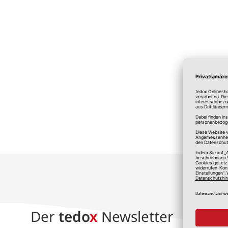
*A
Der
tedo
x
Newsletter