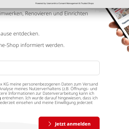
imwerken, Renovieren und Einrichten
hause entdecken.
ne-Shop informiert werden.
 tedox KG meine personenbezogenen Daten zum Versand
Analyse meines Nutzerverhaltens (z.B. Öffnungs- und
eitere Informationen zur Datenverarbeitung kann ich
g
entnehmen. Ich wurde darauf hingewiesen, dass ich
ederzeit einsehen und meine Einwilligung jederzeit
Jetzt anmelden