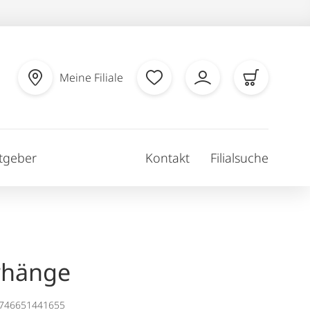
Meine Filiale
tgeber
Kontakt
Filialsuche
rhänge
1746651441655