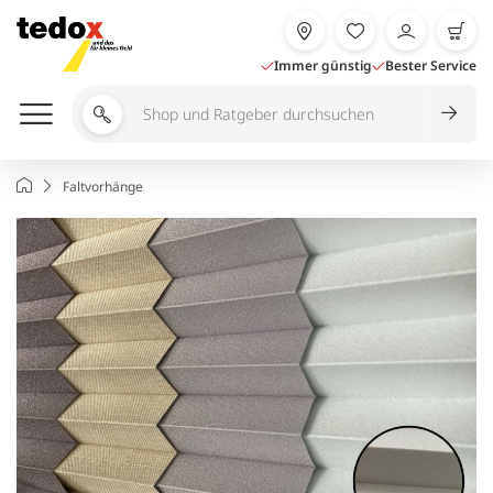
Zum
Inhalt
springen
Immer günstig
Bester Service
Shop
und
Ratgeber
Startseite
Faltvorhänge
durchsuchen