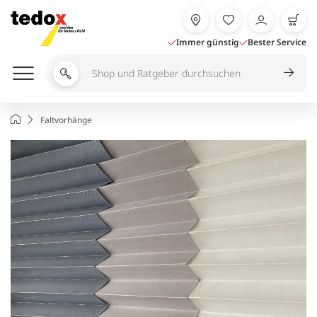
Zum
Inhalt
springen
Immer günstig
Bester Service
Shop
und
Ratgeber
Startseite
Faltvorhänge
durchsuchen