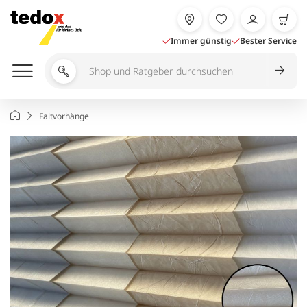
Zum
Inhalt
springen
Immer günstig
Bester Service
Shop
und
Ratgeber
Startseite
Faltvorhänge
durchsuchen