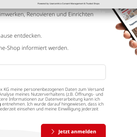
imwerken, Renovieren und Einrichten
hause entdecken.
ne-Shop informiert werden.
 tedox KG meine personenbezogenen Daten zum Versand
Analyse meines Nutzerverhaltens (z.B. Öffnungs- und
eitere Informationen zur Datenverarbeitung kann ich
g
entnehmen. Ich wurde darauf hingewiesen, dass ich
ederzeit einsehen und meine Einwilligung jederzeit
Jetzt anmelden