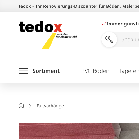
Zum
tedox – Ihr Renovierungs-Discounter für Böden, Malerb
Inhalt
springen
Immer günst
Shop
und
Ratgeber
Sortiment
PVC Boden
Tapete
durchsuchen
Startseite
Faltvorhänge