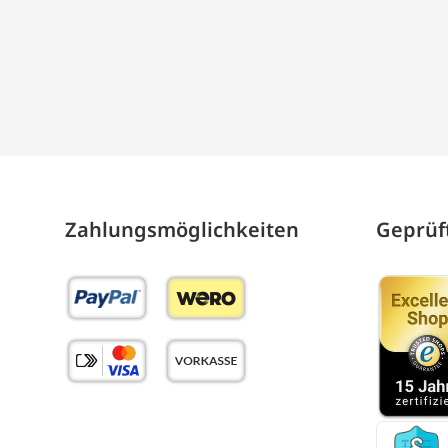
Zahlungs­möglich­keiten
Geprüft