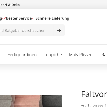
edarf & Deko
ig
Bester Service
Schnelle Lieferung
n
Fertiggardinen
Teppiche
Maß-Plissees
Ra
Faltvo
Art.Nr.:
plissee_