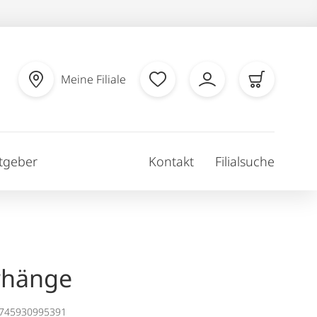
Meine Filiale
tgeber
Kontakt
Filialsuche
rhänge
1745930995391