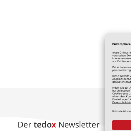
*A
Der
tedo
x
Newsletter