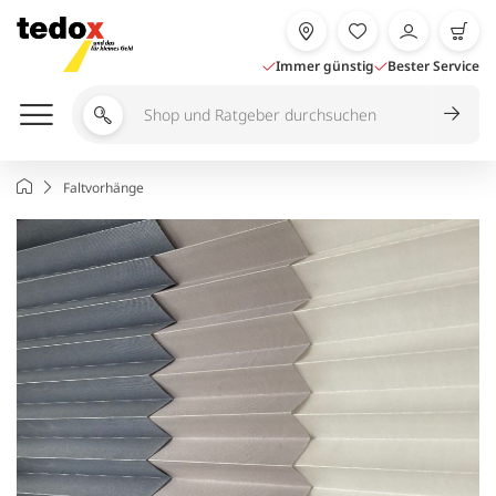
Zum
Inhalt
springen
Immer günstig
Bester Service
Shop
und
Ratgeber
Startseite
Faltvorhänge
durchsuchen