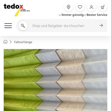
Zum
Inhalt
springen
Immer günstig
Bester Service
Shop
und
Ratgeber
Startseite
Faltvorhänge
durchsuchen