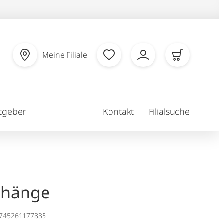
Meine Filiale
tgeber
Kontakt
Filialsuche
rhänge
1745261177835