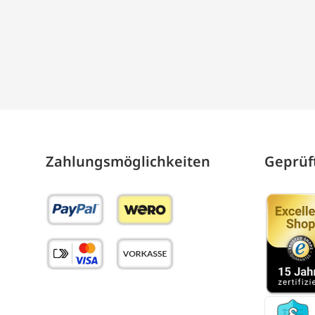
Zahlungs­möglich­keiten
Geprüft