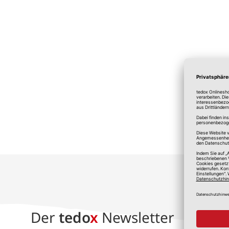
*A
Der
tedo
x
Newsletter