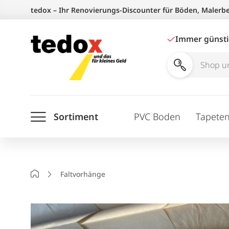
Zum
tedox – Ihr Renovierungs-Discounter für Böden, Malerb
Inhalt
springen
Immer günst
Shop
und
Ratgeber
Sortiment
PVC Boden
Tapete
durchsuchen
Startseite
Faltvorhänge