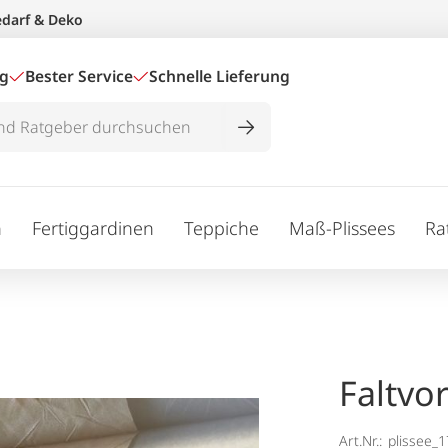
edarf & Deko
ig
Bester Service
Schnelle Lieferung
n
Fertiggardinen
Teppiche
Maß-Plissees
Ra
Faltvo
Art.Nr.:
plissee_