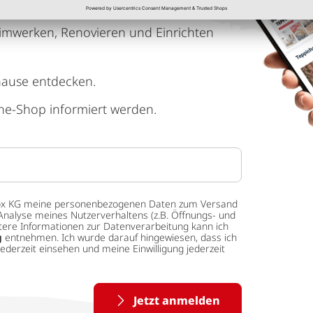
imwerken, Renovieren und Einrichten
hause entdecken.
ne-Shop informiert werden.
 tedox KG meine personenbezogenen Daten zum Versand
Analyse meines Nutzerverhaltens (z.B. Öffnungs- und
eitere Informationen zur Datenverarbeitung kann ich
g
entnehmen. Ich wurde darauf hingewiesen, dass ich
ederzeit einsehen und meine Einwilligung jederzeit
Jetzt anmelden