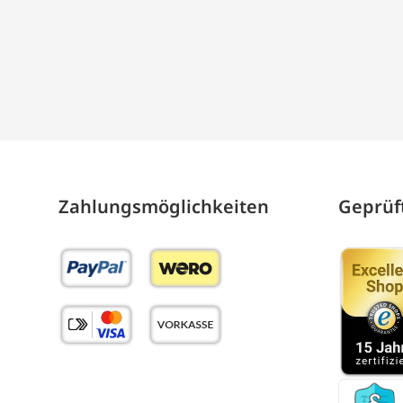
Zahlungs­möglich­keiten
Geprüft