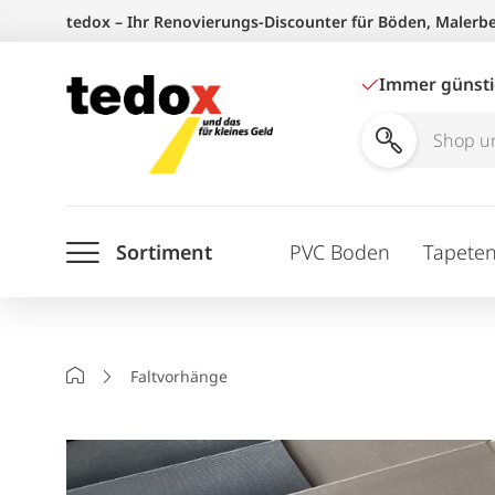
Zum
tedox – Ihr Renovierungs-Discounter für Böden, Malerb
Inhalt
springen
Immer günst
Shop
und
Ratgeber
Sortiment
PVC Boden
Tapete
durchsuchen
Startseite
Faltvorhänge