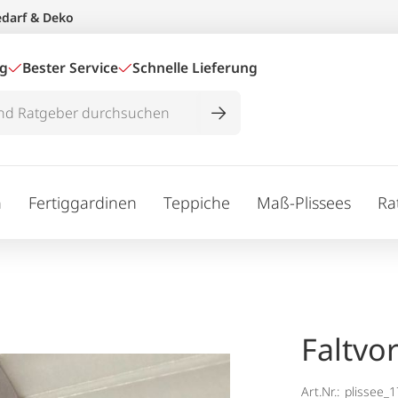
edarf & Deko
ig
Bester Service
Schnelle Lieferung
n
Fertiggardinen
Teppiche
Maß-Plissees
Ra
Faltvo
Art.Nr.:
plissee_