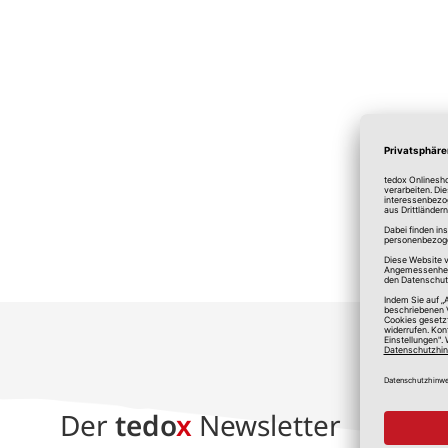
*A
Der
tedo
x
Newsletter