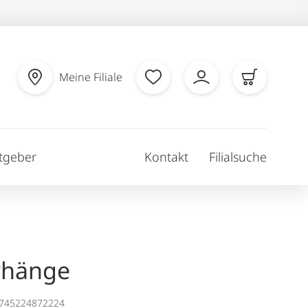
Meine Filiale
tgeber
Kontakt
Filialsuche
rhänge
1745224872224