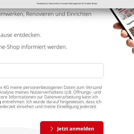
imwerken, Renovieren und Einrichten
hause entdecken.
ne-Shop informiert werden.
 tedox KG meine personenbezogenen Daten zum Versand
Analyse meines Nutzerverhaltens (z.B. Öffnungs- und
eitere Informationen zur Datenverarbeitung kann ich
g
entnehmen. Ich wurde darauf hingewiesen, dass ich
ederzeit einsehen und meine Einwilligung jederzeit
Jetzt anmelden