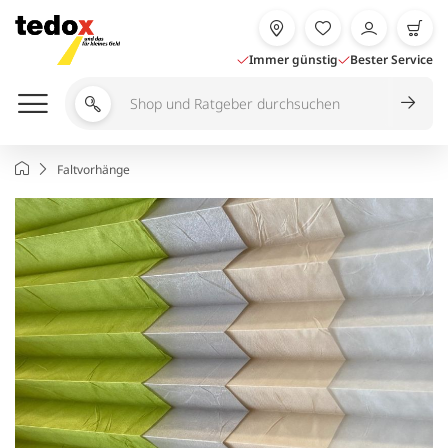
Zum
Inhalt
springen
Immer günstig
Bester Service
Shop
und
Ratgeber
Startseite
Faltvorhänge
durchsuchen