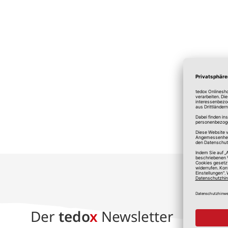
*A
Der
tedo
x
Newsletter