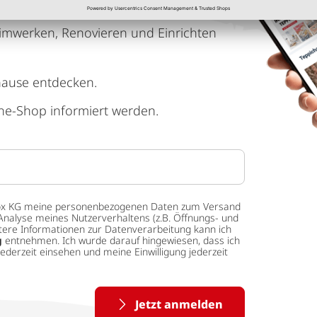
imwerken, Renovieren und Einrichten
hause entdecken.
ne-Shop informiert werden.
 tedox KG meine personenbezogenen Daten zum Versand
Analyse meines Nutzerverhaltens (z.B. Öffnungs- und
eitere Informationen zur Datenverarbeitung kann ich
g
entnehmen. Ich wurde darauf hingewiesen, dass ich
ederzeit einsehen und meine Einwilligung jederzeit
Jetzt anmelden