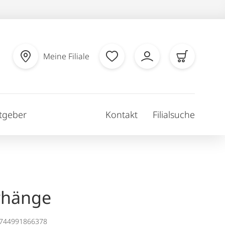
Meine Filiale
tgeber
Kontakt
Filialsuche
rhänge
1744991866378