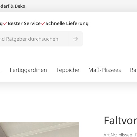
edarf & Deko
ig
Bester Service
Schnelle Lieferung
n
Fertiggardinen
Teppiche
Maß-Plissees
Ra
Faltvo
Art.Nr.:
plissee_