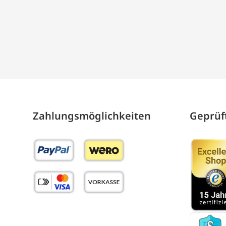
Zahlungs­möglich­keiten
Geprüft