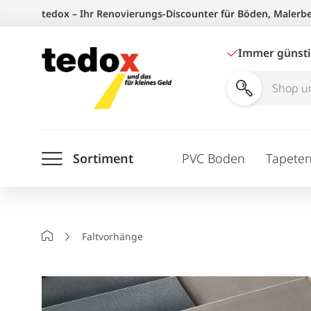
Zum
tedox – Ihr Renovierungs-Discounter für Böden, Malerb
Inhalt
springen
Immer günst
Shop
und
Ratgeber
Sortiment
PVC Boden
Tapete
durchsuchen
Startseite
Faltvorhänge