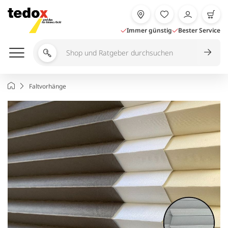
Zum
Inhalt
springen
Immer günstig
Bester Service
Shop
und
Ratgeber
Startseite
Faltvorhänge
durchsuchen