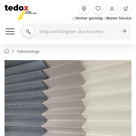
Zum
Inhalt
springen
Immer günstig
Bester Service
Shop
und
Ratgeber
Startseite
Faltvorhänge
durchsuchen