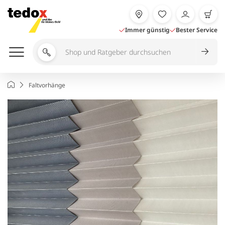
Zum
Inhalt
springen
Immer günstig
Bester Service
Shop
und
Ratgeber
Startseite
Faltvorhänge
durchsuchen