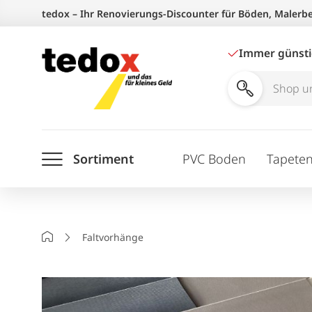
Zum
tedox – Ihr Renovierungs-Discounter für Böden, Malerb
Inhalt
springen
Immer günst
Shop
und
Ratgeber
Sortiment
PVC Boden
Tapete
durchsuchen
Startseite
Faltvorhänge