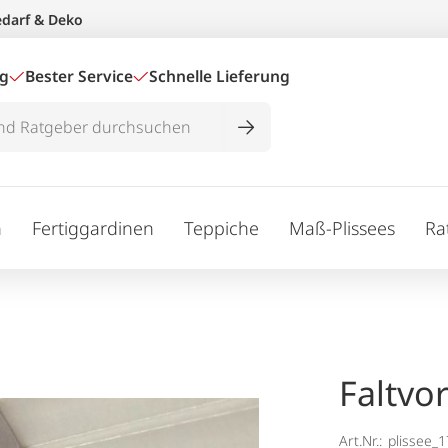
edarf & Deko
ig
Bester Service
Schnelle Lieferung
n
Fertiggardinen
Teppiche
Maß-Plissees
Ra
Faltvo
Art.Nr.:
plissee_