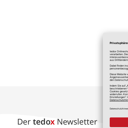
*A
Der
tedo
x
Newsletter