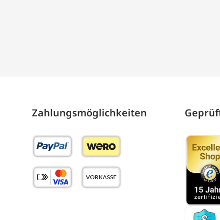
Zahlungs­möglich­keiten
Geprüft