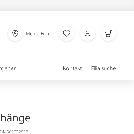
Meine Filiale
tgeber
Kontakt
Filialsuche
rhänge
1744569032532