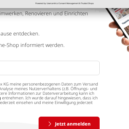
imwerken, Renovieren und Einrichten
hause entdecken.
ne-Shop informiert werden.
 tedox KG meine personenbezogenen Daten zum Versand
Analyse meines Nutzerverhaltens (z.B. Öffnungs- und
eitere Informationen zur Datenverarbeitung kann ich
g
entnehmen. Ich wurde darauf hingewiesen, dass ich
ederzeit einsehen und meine Einwilligung jederzeit
Jetzt anmelden