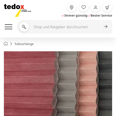
Zum
Inhalt
springen
Immer günstig
Bester Service
Shop
und
Ratgeber
Startseite
Faltvorhänge
durchsuchen