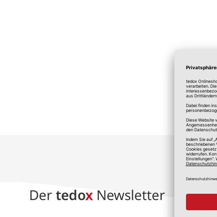
*A
Der
tedo
x
Newsletter