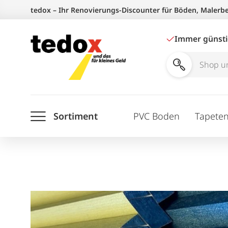
Zum
tedox – Ihr Renovierungs-Discounter für Böden, Malerb
Inhalt
springen
Immer günst
Shop
und
Ratgeber
Sortiment
PVC Boden
Tapete
durchsuchen