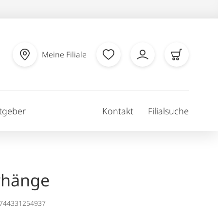
Meine Filiale
tgeber
Kontakt
Filialsuche
rhänge
1744331254937