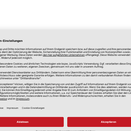
lle Preise in Euro, inkl. gesetzlicher Mehrwertsteuer, zzgl.
Versandkos