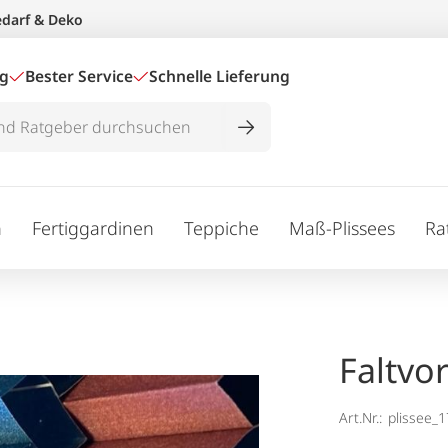
edarf & Deko
ig
Bester Service
Schnelle Lieferung
n
Fertiggardinen
Teppiche
Maß-Plissees
Ra
Faltvo
Art.Nr.:
plissee_