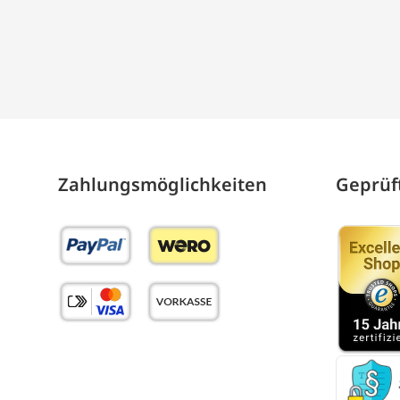
Zahlungs­möglich­keiten
Geprüft