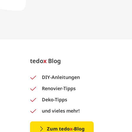
tedo
x
Blog
DIY-Anleitungen
Renovier-Tipps
Deko-Tipps
und vieles mehr!
Zum tedo
x
-Blog