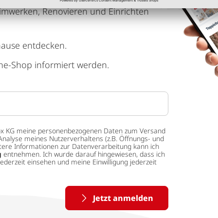
imwerken, Renovieren und Einrichten
hause entdecken.
ne-Shop informiert werden.
 tedox KG meine personenbezogenen Daten zum Versand
Analyse meines Nutzerverhaltens (z.B. Öffnungs- und
eitere Informationen zur Datenverarbeitung kann ich
g
entnehmen. Ich wurde darauf hingewiesen, dass ich
ederzeit einsehen und meine Einwilligung jederzeit
Jetzt anmelden