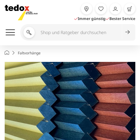
Zum
Inhalt
springen
Immer günstig
Bester Service
Shop
und
Ratgeber
Startseite
Faltvorhänge
durchsuchen