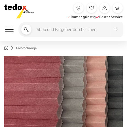
Zum
Inhalt
springen
Immer günstig
Bester Service
Shop
und
Ratgeber
Startseite
Faltvorhänge
durchsuchen