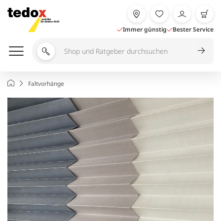
Zum
Inhalt
springen
Immer günstig
Bester Service
Shop
und
Ratgeber
Startseite
Faltvorhänge
durchsuchen