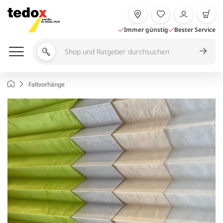
Zum
Inhalt
springen
Immer günstig
Bester Service
Shop
und
Ratgeber
Startseite
Faltvorhänge
durchsuchen