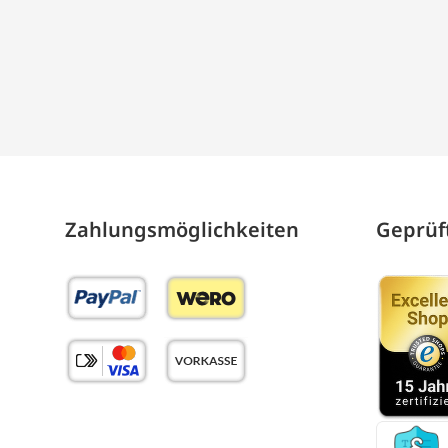
Zahlungs­möglich­keiten
Geprüft