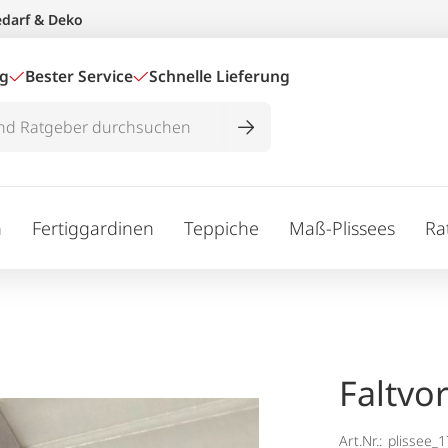
edarf & Deko
ig
Bester Service
Schnelle Lieferung
n
Fertiggardinen
Teppiche
Maß-Plissees
Ra
Faltvo
Art.Nr.:
plissee_