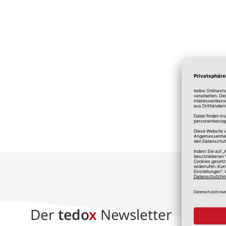
*A
Der
tedo
x
Newsletter