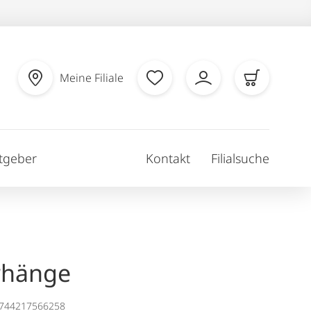
Meine Filiale
tgeber
Kontakt
Filialsuche
rhänge
1744217566258