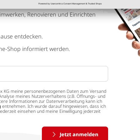
imwerken, Renovieren und Einrichten
hause entdecken.
ne-Shop informiert werden.
 tedox KG meine personenbezogenen Daten zum Versand
Analyse meines Nutzerverhaltens (z.B. Öffnungs- und
eitere Informationen zur Datenverarbeitung kann ich
g
entnehmen. Ich wurde darauf hingewiesen, dass ich
ederzeit einsehen und meine Einwilligung jederzeit
Jetzt anmelden