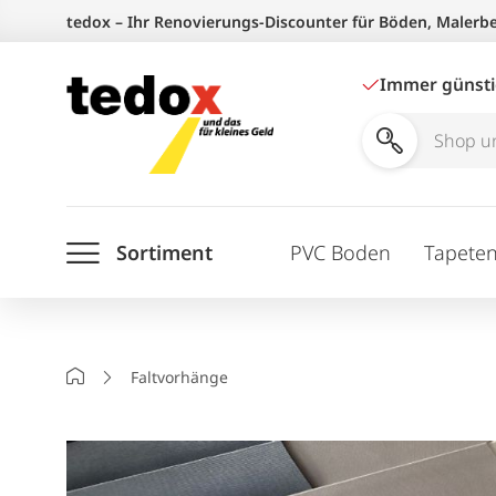
Zum
tedox – Ihr Renovierungs-Discounter für Böden, Malerb
Inhalt
springen
Immer günst
Shop
und
Ratgeber
Sortiment
PVC Boden
Tapete
durchsuchen
Startseite
Faltvorhänge