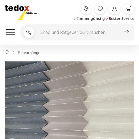
Zum
Inhalt
springen
Immer günstig
Bester Service
Shop
und
Ratgeber
Startseite
Faltvorhänge
durchsuchen