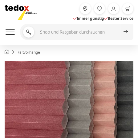
Zum
Inhalt
springen
Immer günstig
Bester Service
Shop
und
Ratgeber
Startseite
Faltvorhänge
durchsuchen