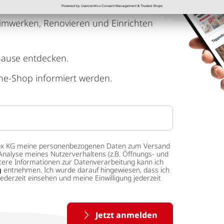
imwerken, Renovieren und Einrichten
hause entdecken.
ne-Shop informiert werden.
 tedox KG meine personenbezogenen Daten zum Versand
Analyse meines Nutzerverhaltens (z.B. Öffnungs- und
eitere Informationen zur Datenverarbeitung kann ich
g
entnehmen. Ich wurde darauf hingewiesen, dass ich
ederzeit einsehen und meine Einwilligung jederzeit
Jetzt anmelden