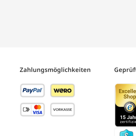
Zahlungs­möglich­keiten
Geprüft