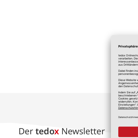
*A
Der
tedo
x
Newsletter