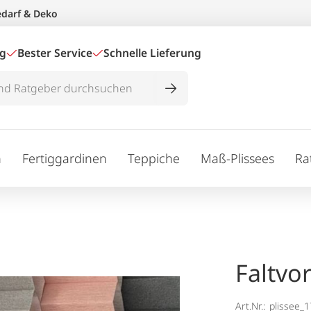
edarf & Deko
ig
Bester Service
Schnelle Lieferung
n
Fertiggardinen
Teppiche
Maß-Plissees
Ra
Faltvo
Art.Nr.:
plissee_