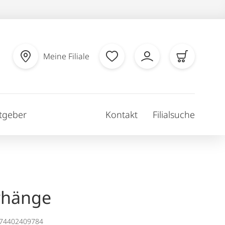
Meine Filiale
tgeber
Kontakt
Filialsuche
rhänge
174402409784