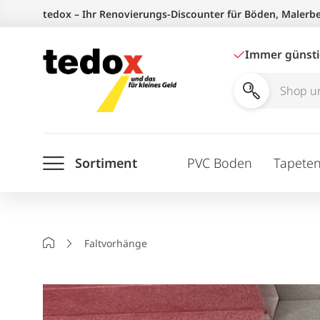
Zum
tedox – Ihr Renovierungs-Discounter für Böden, Malerb
Inhalt
springen
Immer günst
Shop
und
Ratgeber
Sortiment
PVC Boden
Tapete
durchsuchen
Startseite
Faltvorhänge