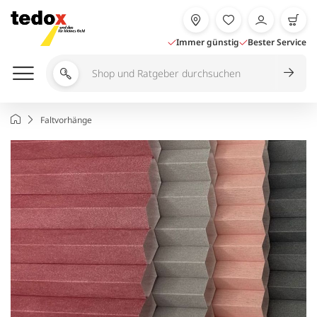
Zum
Inhalt
springen
Immer günstig
Bester Service
Shop
und
Ratgeber
Startseite
Faltvorhänge
durchsuchen