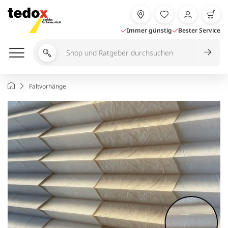
Zum
Inhalt
springen
Immer günstig
Bester Service
Shop
und
Ratgeber
Startseite
Faltvorhänge
durchsuchen