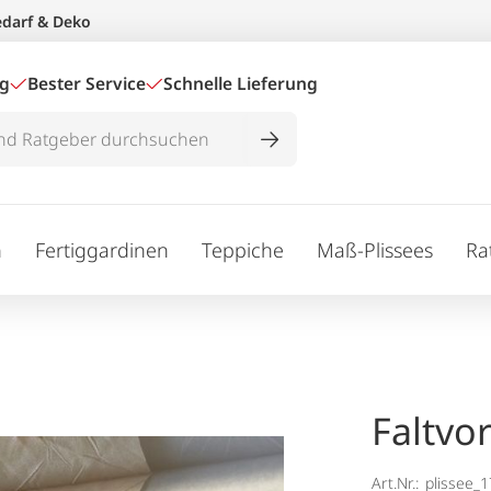
edarf & Deko
ig
Bester Service
Schnelle Lieferung
n
Fertiggardinen
Teppiche
Maß-Plissees
Ra
Faltvo
Art.Nr.:
plissee_