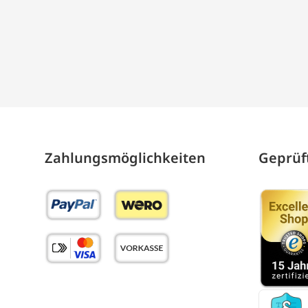
Zahlungs­möglich­keiten
Geprüft