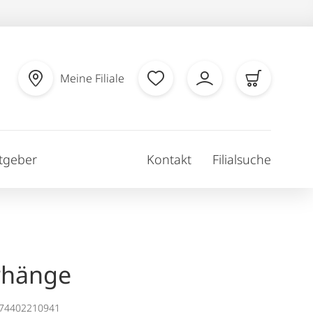
Meine Filiale
tgeber
Kontakt
Filialsuche
rhänge
174402210941