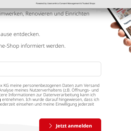
imwerken, Renovieren und Einrichten
hause entdecken.
ne-Shop informiert werden.
 tedox KG meine personenbezogenen Daten zum Versand
Analyse meines Nutzerverhaltens (z.B. Öffnungs- und
eitere Informationen zur Datenverarbeitung kann ich
g
entnehmen. Ich wurde darauf hingewiesen, dass ich
ederzeit einsehen und meine Einwilligung jederzeit
Jetzt anmelden