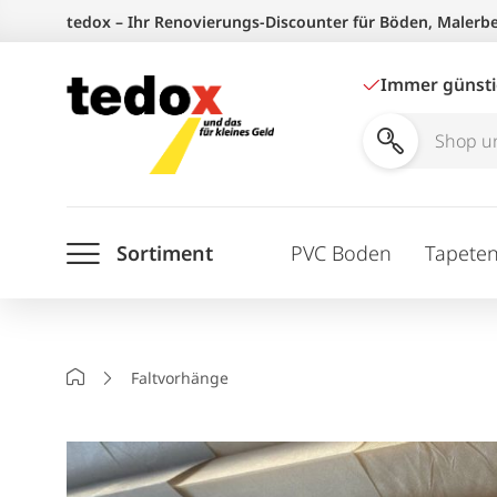
Zum
tedox – Ihr Renovierungs-Discounter für Böden, Malerb
Inhalt
springen
Immer günst
Shop
und
Ratgeber
Sortiment
PVC Boden
Tapete
durchsuchen
Startseite
Faltvorhänge