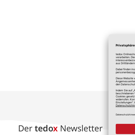
*A
Der
tedo
x
Newsletter